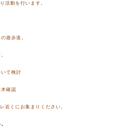
通り活動を行います。
トトイレから周辺の遊歩
草。
て検討
木確認
イレ近くにお集まりください。
い。