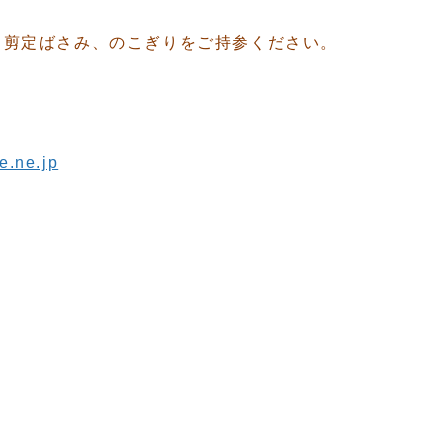
、剪定ばさみ、のこぎりをご持参ください。
）
e.ne.jp